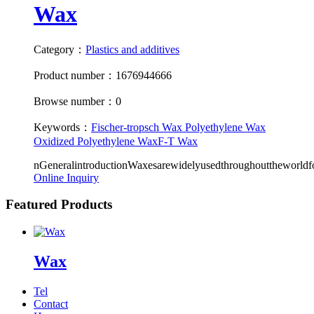
Wax
Category：
Plastics and additives
Product number：1676944666
Browse number：0
Keywords：
Fischer-tropsch Wax
Polyethylene Wax
Oxidized Polyethylene Wax
F-T Wax
nGeneralintroductionWaxesarewidelyusedthroughouttheworldfo
Online Inquiry
Featured Products
Wax
Tel
Contact