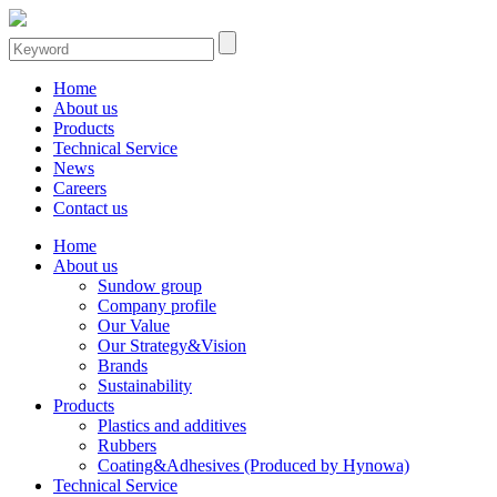
Home
About us
Products
Technical Service
News
Careers
Contact us
Home
About us
Sundow group
Company profile
Our Value
Our Strategy&Vision
Brands
Sustainability
Products
Plastics and additives
Rubbers
Coating&Adhesives (Produced by Hynowa)
Technical Service