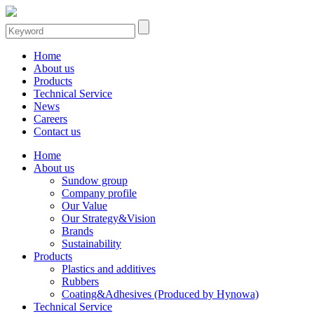
Home
About us
Products
Technical Service
News
Careers
Contact us
Home
About us
Sundow group
Company profile
Our Value
Our Strategy&Vision
Brands
Sustainability
Products
Plastics and additives
Rubbers
Coating&Adhesives (Produced by Hynowa)
Technical Service