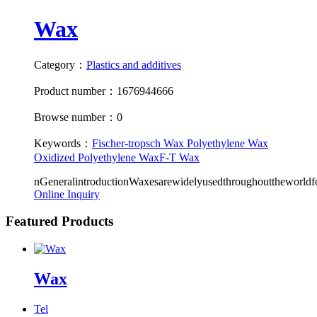
Wax
Category：
Plastics and additives
Product number：1676944666
Browse number：0
Keywords：
Fischer-tropsch Wax
Polyethylene Wax
Oxidized Polyethylene Wax
F-T Wax
nGeneralintroductionWaxesarewidelyusedthroughouttheworldfo
Online Inquiry
Featured Products
Wax
Tel