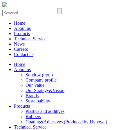
Home
About us
Products
Technical Service
News
Careers
Contact us
Home
About us
Sundow group
Company profile
Our Value
Our Strategy&Vision
Brands
Sustainability
Products
Plastics and additives
Rubbers
Coating&Adhesives (Produced by Hynowa)
Technical Service