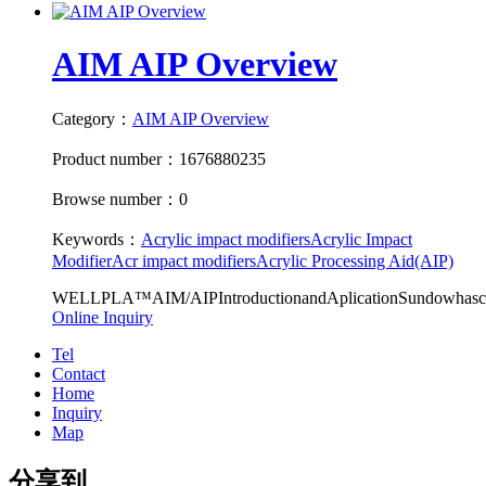
AIM AIP Overview
Category：
AIM AIP Overview
Product number：1676880235
Browse number：0
Keywords：
Acrylic impact modifiers
Acrylic Impact
Modifier
Acr impact modifiers
Acrylic Processing Aid(AIP)
WELLPLA™AIM/AIPIntroductionandAplicationSundowhascre
Online Inquiry
Tel
Contact
Home
Inquiry
Map
分享到