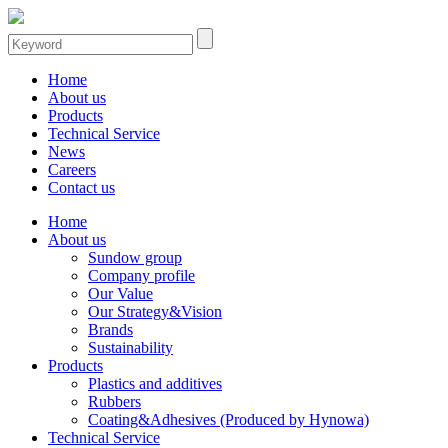
Home
About us
Products
Technical Service
News
Careers
Contact us
Home
About us
Sundow group
Company profile
Our Value
Our Strategy&Vision
Brands
Sustainability
Products
Plastics and additives
Rubbers
Coating&Adhesives (Produced by Hynowa)
Technical Service