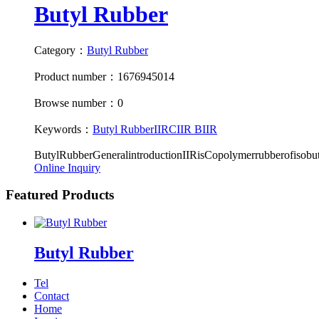
Butyl Rubber
Category：
Butyl Rubber
Product number：1676945014
Browse number：0
Keywords：
Butyl Rubber
IIR
CIIR
BIIR
ButylRubberGeneralintroductionIIRisCopolymerrubberofisobu
Online Inquiry
Featured Products
Butyl Rubber
Tel
Contact
Home