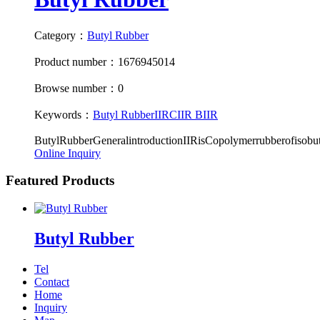
Category：
Butyl Rubber
Product number：1676945014
Browse number：0
Keywords：
Butyl Rubber
IIR
CIIR
BIIR
ButylRubberGeneralintroductionIIRisCopolymerrubberofisobu
Online Inquiry
Featured Products
Butyl Rubber
Tel
Contact
Home
Inquiry