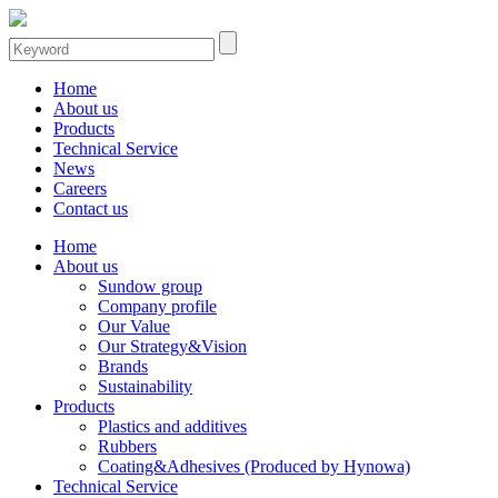
Home
About us
Products
Technical Service
News
Careers
Contact us
Home
About us
Sundow group
Company profile
Our Value
Our Strategy&Vision
Brands
Sustainability
Products
Plastics and additives
Rubbers
Coating&Adhesives (Produced by Hynowa)
Technical Service