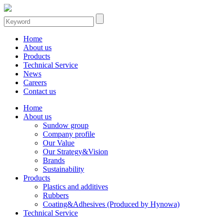
Home
About us
Products
Technical Service
News
Careers
Contact us
Home
About us
Sundow group
Company profile
Our Value
Our Strategy&Vision
Brands
Sustainability
Products
Plastics and additives
Rubbers
Coating&Adhesives (Produced by Hynowa)
Technical Service