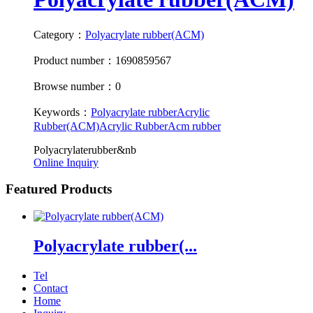
Category：
Polyacrylate rubber(ACM)
Product number：1690859567
Browse number：0
Keywords：
Polyacrylate rubber
Acrylic
Rubber(ACM)
Acrylic Rubber
Acm rubber
Polyacrylaterubber&nb
Online Inquiry
Featured Products
Polyacrylate rubber(...
Tel
Contact
Home