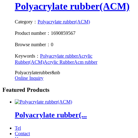
Polyacrylate rubber(ACM)
Category：
Polyacrylate rubber(ACM)
Product number：1690859567
Browse number：0
Keywords：
Polyacrylate rubber
Acrylic
Rubber(ACM)
Acrylic Rubber
Acm rubber
Polyacrylaterubber&nb
Online Inquiry
Featured Products
Polyacrylate rubber(...
Tel
Contact