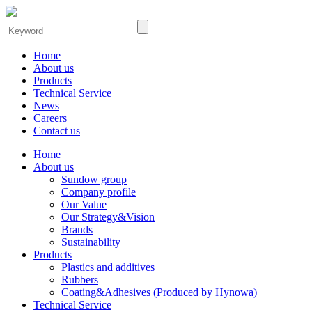
Home
About us
Products
Technical Service
News
Careers
Contact us
Home
About us
Sundow group
Company profile
Our Value
Our Strategy&Vision
Brands
Sustainability
Products
Plastics and additives
Rubbers
Coating&Adhesives (Produced by Hynowa)
Technical Service