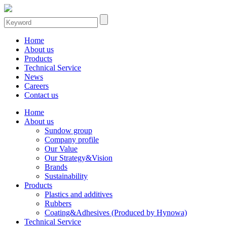
Home
About us
Products
Technical Service
News
Careers
Contact us
Home
About us
Sundow group
Company profile
Our Value
Our Strategy&Vision
Brands
Sustainability
Products
Plastics and additives
Rubbers
Coating&Adhesives (Produced by Hynowa)
Technical Service