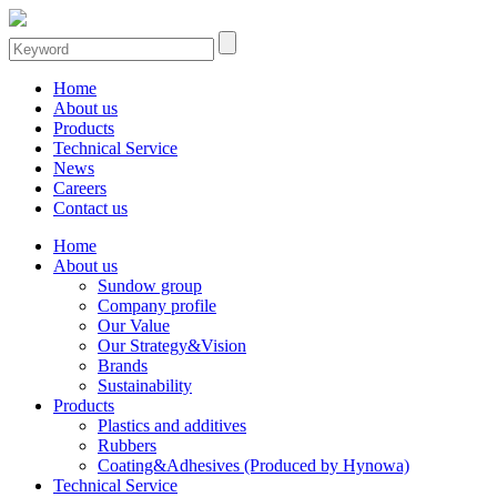
Home
About us
Products
Technical Service
News
Careers
Contact us
Home
About us
Sundow group
Company profile
Our Value
Our Strategy&Vision
Brands
Sustainability
Products
Plastics and additives
Rubbers
Coating&Adhesives (Produced by Hynowa)
Technical Service