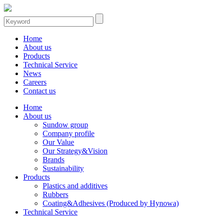
Home
About us
Products
Technical Service
News
Careers
Contact us
Home
About us
Sundow group
Company profile
Our Value
Our Strategy&Vision
Brands
Sustainability
Products
Plastics and additives
Rubbers
Coating&Adhesives (Produced by Hynowa)
Technical Service